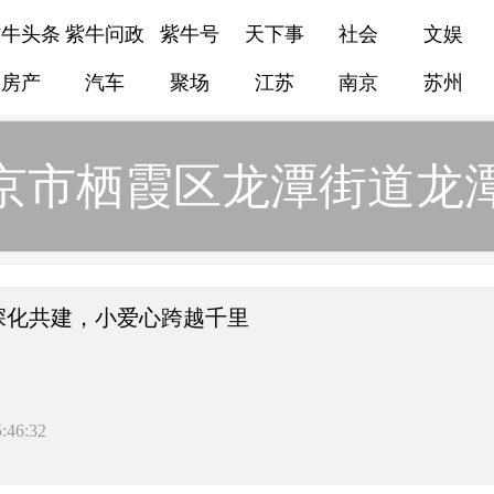
紫牛头条
紫牛问政
紫牛号
天下事
社会
文娱
房产
汽车
聚场
江苏
南京
苏州
京市栖霞区龙潭街道龙
”深化共建，小爱心跨越千里
:46:32