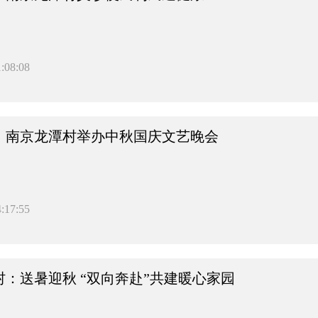
:08:08
，南京龙潭村举办中秋国庆文艺晚会
:17:55
：送暑迎秋 “双向奔赴”共建暖心家园