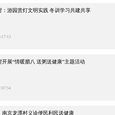
村：游园赏灯文明实践 冬训学习共建共享
:17:13
开展“情暖腊八 送粥送健康”主题活动
:07:54
老，南京龙潭村义诊便民利民送健康