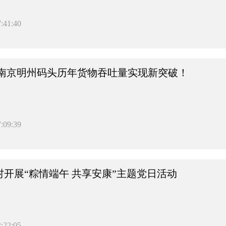
:41:40
吨！南京明州码头历年货物吞吐量实现新突破！
:09:39
村开展“粽情端午 共享安康”主题党日活动
:22:05