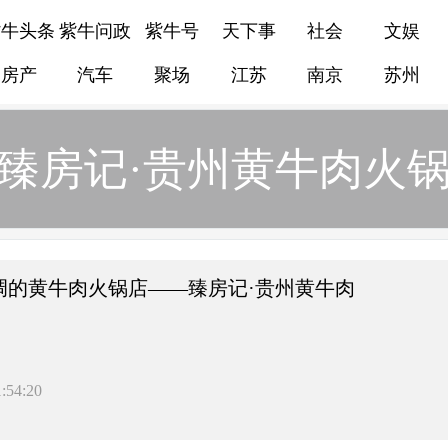
紫牛头条
紫牛问政
紫牛号
天下事
社会
文娱
房产
汽车
聚场
江苏
南京
苏州
臻房记·贵州黄牛肉火
调的黄牛肉火锅店——臻房记·贵州黄牛肉
:54:20