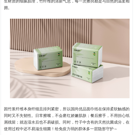
生材质的细腻肌理，竹纤维的清新气息，每一次擦拭都是与自然的温柔相
拥。
因竹浆纤维本身纤细且排列紧密，所以国尚优品面巾纸在保持柔软触感的
同时又不失韧性。日常擦嘴，不会磨红娇嫩肌肤；餐后擦手，不用担心纸
屑残留；就连湿水后也不易破损。同时，竹子中含有的天然抗菌成分，在
使用过程中还不易滋生细菌！给免疫力弱的群体多一层隐形守护～