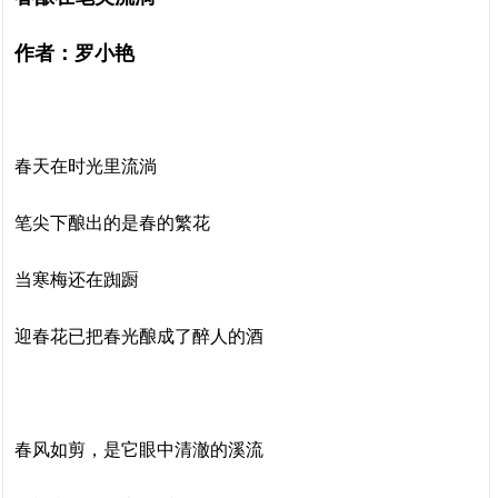
作者：罗小艳
春天在时光里流淌
笔尖下酿出的是春的繁花
当寒梅还在踟蹰
迎春花已把春光酿成了醉人的酒
春风如剪，是它眼中清澈的溪流