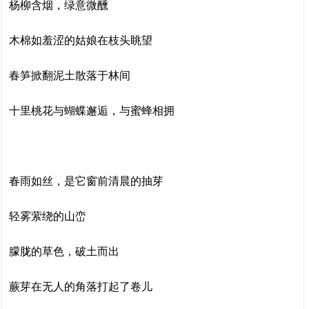
杨柳含烟，绿意微醺
木棉如羞涩的姑娘在枝头眺望
春笋掀翻泥土散落于林间
十里桃花与蝴蝶邂逅，与蜜蜂相拥
春雨如丝，是它窗前清晨的抽芽
轻雾萦绕的山峦
朦胧的草色，破土而出
蕨芽在无人的角落打起了卷儿