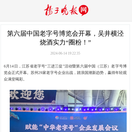
第六届中国老字号博览会开幕，吴井横泾
烧酒实力“圈粉！”
2024-06-14 19:22:35
6月14日，江苏省老字号“三进三促”活动暨第六届中国（江苏）老字号博
览会正式开幕。苏州29家老字号企业出战，踏浪国潮新趋势，赢得年轻观
众满堂喝彩。