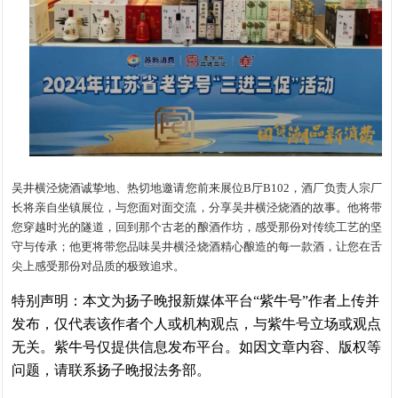
吴井横泾烧酒诚挚地、热切地邀请您前来展位B厅B102，酒厂负责人宗厂
长将亲自坐镇展位，与您面对面交流，分享吴井横泾烧酒的故事。他将带
您穿越时光的隧道，回到那个古老的酿酒作坊，感受那份对传统工艺的坚
守与传承；他更将带您品味吴井横泾烧酒精心酿造的每一款酒，让您在舌
尖上感受那份对品质的极致追求。
特别声明：本文为扬子晚报新媒体平台“紫牛号”作者上传并
发布，仅代表该作者个人或机构观点，与紫牛号立场或观点
无关。紫牛号仅提供信息发布平台。如因文章内容、版权等
问题，请联系扬子晚报法务部。