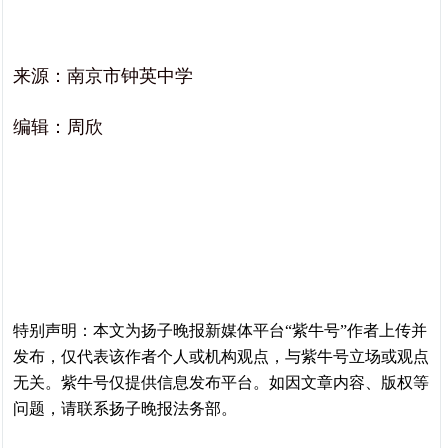
来源：南京市钟英中学
编辑：周欣
特别声明：本文为扬子晚报新媒体平台“紫牛号”作者上传并
发布，仅代表该作者个人或机构观点，与紫牛号立场或观点
无关。紫牛号仅提供信息发布平台。如因文章内容、版权等
问题，请联系扬子晚报法务部。