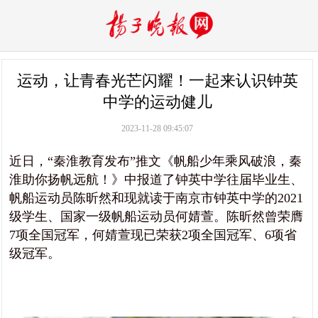
运动，让青春光芒闪耀！一起来认识钟英
中学的运动健儿
2023-11-28 09:45:07
近日，“秦淮教育发布”推文《帆船少年乘风破浪，秦
淮助你扬帆远航！》中报道了钟英中学往届毕业生、
帆船运动员陈昕然和现就读于南京市钟英中学的2021
级学生、国家一级帆船运动员何婧萱。陈昕然曾荣膺
7项全国冠军，何婧萱现已荣获2项全国冠军、6项省
级冠军。