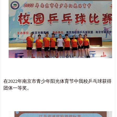
在2022年南京市青少年阳光体育节中我校乒乓球获得
团体一等奖。