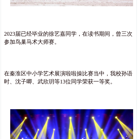
2023届已经毕业的徐艺嘉同学，在读书期间，曾三次
参加鸟巢马术大师赛。
在秦淮区中小学艺术展演啦啦操比赛当中，我校孙语
时、沈子唧、武欣玥等13位同学荣获一等奖。