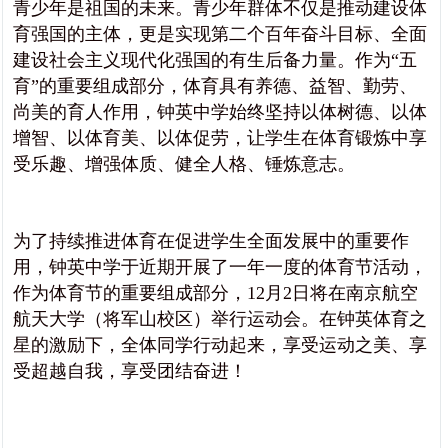
青少年是祖国的未来。青少年群体不仅是推动建设体
育强国的主体，更是实现第二个百年奋斗目标、全面
建设社会主义现代化强国的有生后备力量。作为“五
育”的重要组成部分，体育具有养德、益智、勤劳、
尚美的育人作用，钟英中学始终坚持以体树德、以体
增智、以体育美、以体促劳，让学生在体育锻炼中享
受乐趣、增强体质、健全人格、锤炼意志。
为了持续推进体育在促进学生全面发展中的重要作
用，钟英中学于近期开展了一年一度的体育节活动，
作为体育节的重要组成部分，12月2日将在南京航空
航天大学（将军山校区）举行运动会。在钟英体育之
星的激励下，全体同学行动起来，享受运动之美、享
受超越自我，享受团结奋进！