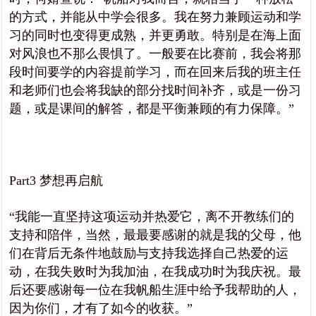
的方式，并能从中学会很多。我在努力兼顾运动和学
习的同时也变得更成熟，并更勇敢。特别是在海上面
对风浪也不那么畏惧了。一般要在比赛前，我会将那
段时间要学的内容提前学习，而在回来后我的班主任
和老师们也会将我缺的部分找时间补齐，或是一份习
题，或是课间的解答，都是平衡兼顾的有力保障。”
Part3 梦想再启航
“我能一直坚持这项运动并热爱它，离不开教练们的
支持和陪伴，当然，最最要感谢的就是我的父母，他
们在背后无条件地鼓励与支持我选择自己热爱的运
动，在我失败时为我加油，在我成功时为我庆祝。最
后还要感谢每一位在我帆船生涯中给予我帮助的人，
因为你们，才有了如今的收获。”