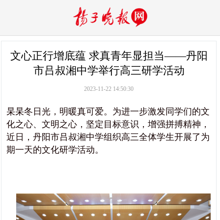
文心正行增底蕴 求真青年显担当——丹阳
市吕叔湘中学举行高三研学活动
2023-11-22 14:50:30
杲杲冬日光，明暖真可爱。为进一步激
发同学们的文
化之心、文明之心
，坚定目标意识，增强拼搏
精神，
近日，丹阳市
吕叔湘中学
组织
高三全体学生
开展了
为
期一天的
文化
研学活动。