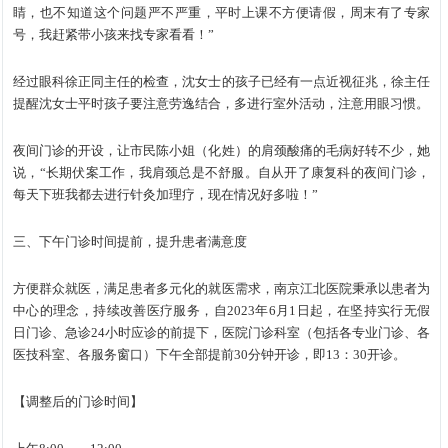
睛，也不知道这个问题严不严重，平时上课不方便请假，周末有了专家
号，我赶紧带小孩来找专家看看！”
经过眼科徐正同主任的检查，沈女士的孩子已经有一点近视征兆，徐主任
提醒沈女士平时孩子要注意劳逸结合，多进行室外活动，注意用眼习惯。
夜间门诊的开设，让市民陈小姐（化姓）的肩颈酸痛的毛病好转不少，她
说，“长期伏案工作，我肩颈总是不舒服。自从开了康复科的夜间门诊，
每天下班我都去进行针灸加理疗，现在情况好多啦！”
三、下午门诊时间提前，提升患者满意度
方便群众就医，满足患者多元化的就医需求，南京江北医院秉承以患者为
中心的理念，持续改善医疗服务，自2023年6月1日起，在坚持实行无假
日门诊、急诊24小时应诊的前提下，医院门诊科室（包括各专业门诊、各
医技科室、各服务窗口）下午全部提前30分钟开诊，即13：30开诊。
【调整后的门诊时间】