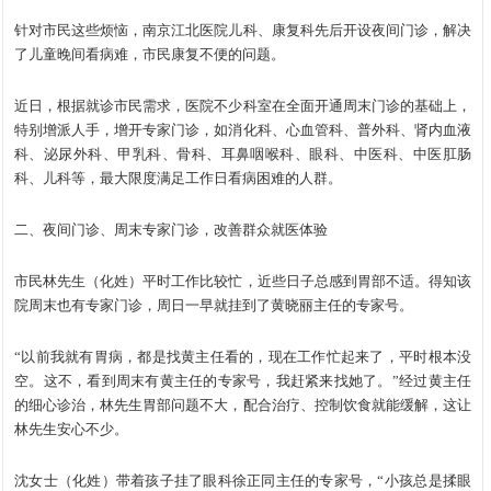
针对市民这些烦恼，南京江北医院儿科、康复科先后开设夜间门诊，解决
了儿童晚间看病难，市民康复不便的问题。
近日，根据就诊市民需求，医院不少科室在全面开通周末门诊的基础上，
特别增派人手，增开专家门诊，如消化科、心血管科、普外科、肾内血液
科、泌尿外科、甲乳科、骨科、耳鼻咽喉科、眼科、中医科、中医肛肠
科、儿科等，最大限度满足工作日看病困难的人群。
二、夜间门诊、周末专家门诊，改善群众就医体验
市民林先生（化姓）平时工作比较忙，近些日子总感到胃部不适。得知该
院周末也有专家门诊，周日一早就挂到了黄晓丽主任的专家号。
“以前我就有胃病，都是找黄主任看的，现在工作忙起来了，平时根本没
空。这不，看到周末有黄主任的专家号，我赶紧来找她了。”经过黄主任
的细心诊治，林先生胃部问题不大，配合治疗、控制饮食就能缓解，这让
林先生安心不少。
沈女士（化姓）带着孩子挂了眼科徐正同主任的专家号，“小孩总是揉眼