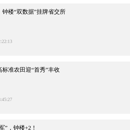
！钟楼“双数据”挂牌省交所
:22:13
高标准农田迎“首秀”丰收
:45:27
军”，钟楼+2！