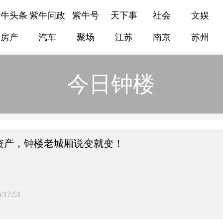
紫牛头条
紫牛问政
紫牛号
天下事
社会
文娱
房产
汽车
聚场
江苏
南京
苏州
今日钟楼
资产，钟楼老城厢说变就变！
:17:51