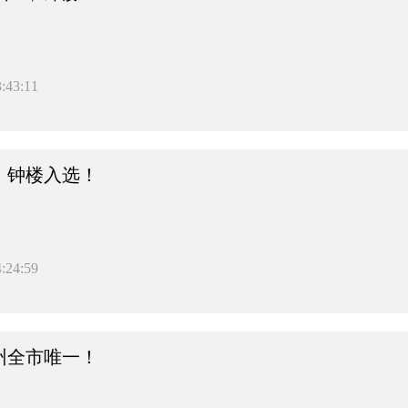
:43:11
！钟楼入选！
:24:59
州全市唯一！