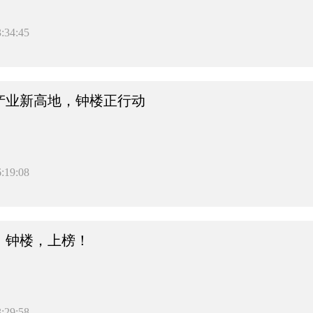
:34:45
产业新高地，钟楼正行动
:19:08
！钟楼，上榜！
:29:58