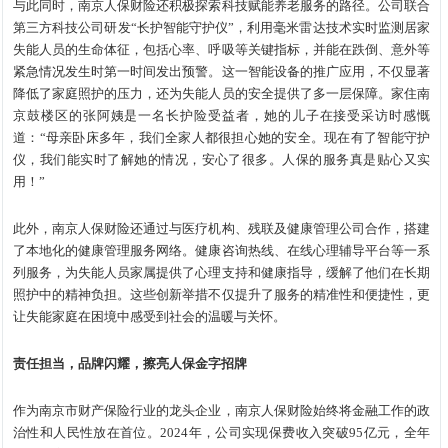
与此同时，南京人保财险还积极探索科技赋能养老服务的路径。公司联合
第三方科技公司研发“长护智能守护仪”，利用毫米雷达技术实时监测居家
失能人员的生命体征，包括心率、呼吸等关键指标，并能在跌倒、意外等
紧急情况发生时第一时间发出预警。这一智能设备的推广应用，不仅显著
降低了家庭照护的压力，还为失能人员的安全提供了多一层保障。家住南
京鼓楼区的张阿姨是一名长护险受益者，她的儿子在接受采访时感慨
道：“母亲卧床多年，我们全家人都很担心她的安全。现在有了智能守护
仪，我们能实时了解她的情况，安心了很多。人保的服务真是贴心又实
用！”
此外，南京人保财险还通过与医疗机构、残联及健康管理公司合作，搭建
了本地化的健康管理服务网络。健康咨询热线、在线心理辅导平台等一系
列服务，为失能人员家属提供了心理支持和健康指导，缓解了他们在长期
照护中的精神负担。这些创新举措不仅提升了服务的精准性和便捷性，更
让失能家庭在困境中感受到社会的温暖与关怀。
责任担当，品牌闪耀，擦亮人保金字招牌
作为南京市财产保险行业的龙头企业，南京人保财险始终将金融工作的政
治性和人民性放在首位。2024年，公司实现保费收入突破95亿元，全年