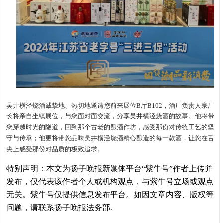
吴井横泾烧酒诚挚地、热切地邀请您前来展位B厅B102，酒厂负责人宗厂
长将亲自坐镇展位，与您面对面交流，分享吴井横泾烧酒的故事。他将带
您穿越时光的隧道，回到那个古老的酿酒作坊，感受那份对传统工艺的坚
守与传承；他更将带您品味吴井横泾烧酒精心酿造的每一款酒，让您在舌
尖上感受那份对品质的极致追求。
特别声明：本文为扬子晚报新媒体平台“紫牛号”作者上传并
发布，仅代表该作者个人或机构观点，与紫牛号立场或观点
无关。紫牛号仅提供信息发布平台。如因文章内容、版权等
问题，请联系扬子晚报法务部。