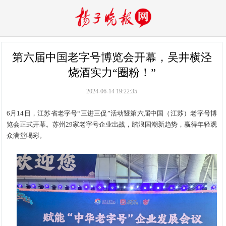
第六届中国老字号博览会开幕，吴井横泾
烧酒实力“圈粉！”
2024-06-14 19:22:35
6月14日，江苏省老字号“三进三促”活动暨第六届中国（江苏）老字号博
览会正式开幕。苏州29家老字号企业出战，踏浪国潮新趋势，赢得年轻观
众满堂喝彩。