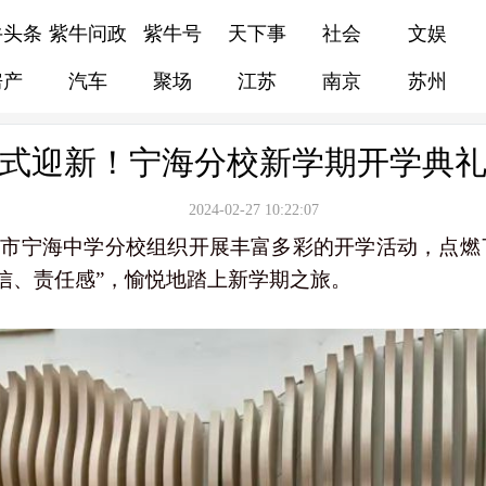
牛头条
紫牛问政
紫牛号
天下事
社会
文娱
房产
汽车
聚场
江苏
南京
苏州
式迎新！宁海分校新学期开学典
2024-02-27 10:22:07
南京市宁海中学分校组织开展丰富多彩的开学活动，点
信、责任感”，愉悦地踏上新学期之旅。