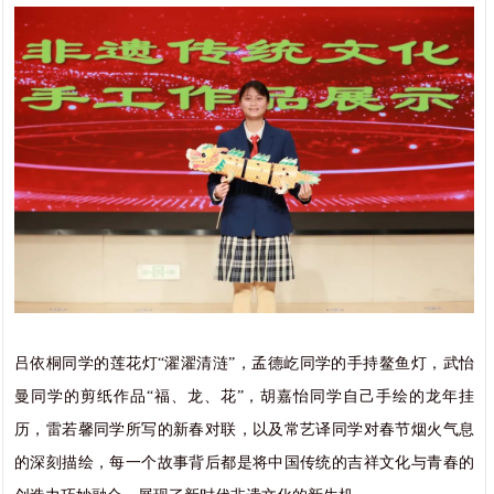
吕依桐同学的莲花灯“濯濯清涟”，孟德屹同学的手持鳌鱼灯，武怡
曼同学的剪纸作品“福、龙、花”，胡嘉怡同学自己手绘的龙年挂
历，雷若馨同学所写的新春对联，以及常艺译同学对春节烟火气息
的深刻描绘，每一个故事背后都是将中国传统的吉祥文化与青春的