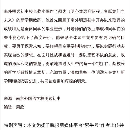
南外明远初中校长蔡小保作了题为《明心致远启征程，鱼跃龙门向
未来》的新学期致辞。他首先回顾了南外明远初中开办以来取得的
成绩特别是全体同学的学业进步，对老师们的敬业奉献和同学们的
奋斗姿态给予了高度评价。他鼓励全体师生龙年要有更明确的目
标，要勇于探索未知，要仰望星空更要脚踏实地，要以实际行动去
实现自己的梦想。在面对挑战和困难时，要以坚韧不拔的意志、以
虎的勇猛和龙的智慧，勇敢地跨过人生中的每一个“龙门”。
蔡校长
的新学期致辞情真意切、充满力量，激励着每一位明远人在龙年新
学期继续砥砺奋进，共同创造更加辉煌的明天。
来源：南京外国语学校明远初中
编辑：周欣
特别声明：本文为扬子晚报新媒体平台“紫牛号”作者上传并