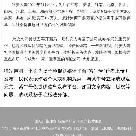
利安人寿2011年7月开业，先后在江苏、安徽、河南、北京、四川、
山东、河北、上海、湖南和天津10个省、直辖市，设立各级分支机构200
余家，共有内外勤员工1.7万人。累计为两千多万客户提供四千多万张保
单，为社会提供超过46万亿元的风险保障。
此次京津冀版图再开新局，是利安人寿基于公司战略布局的重要扩
张，也是区域深耕战略的新里程碑。10载辉煌路，十年新征程。利安人寿
将全面提升全国美誉度和竞争力，依托长三角优势，放眼全国，加快布局
重点市场，向成为“一家广受尊重的寿险公司”大步迈进。
特别声明：本文为扬子晚报新媒体平台“紫牛号”作者上传并
发布，仅代表该作者个人或机构观点，与紫牛号立场或观点
无关。紫牛号仅提供信息发布平台。如因文章内容、版权等
问题，请联系扬子晚报法务部。
报纸广告服务
新媒体广告刊例价
技术服务
地址：南京市建邺区江东中路369号新华报业传媒广场 邮编：210092 联系我们：
025-96096(24小时)