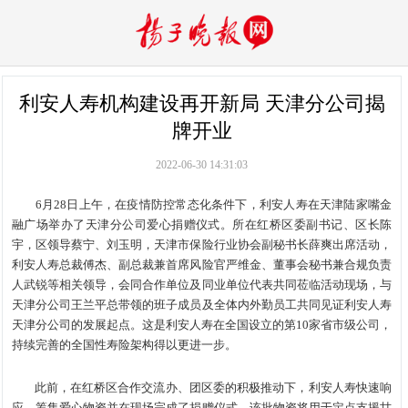
利安人寿机构建设再开新局 天津分公司揭
牌开业
2022-06-30 14:31:03
6月28日上午，在疫情防控常态化条件下，利安人寿在天津陆家嘴金
融广场举办了天津分公司爱心捐赠仪式。所在红桥区委副书记、区长陈
宇，区领导蔡宁、刘玉明，天津市保险行业协会副秘书长薛爽出席活动，
利安人寿总裁傅杰、副总裁兼首席风险官严维金、董事会秘书兼合规负责
人武锐等相关领导，会同合作单位及同业单位代表共同莅临活动现场，与
天津分公司王兰平总带领的班子成员及全体内外勤员工共同见证利安人寿
天津分公司的发展起点。这是利安人寿在全国设立的第10家省市级公司，
持续完善的全国性寿险架构得以更进一步。
此前，在红桥区合作交流办、团区委的积极推动下，利安人寿快速响
应，筹集爱心物资并在现场完成了捐赠仪式。该批物资将用于定点支援甘