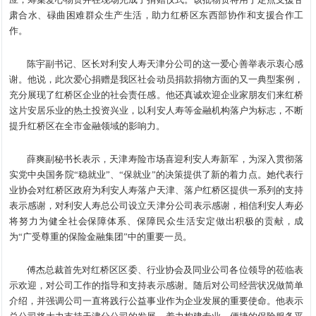
肃合水、碌曲困难群众生产生活，助力红桥区东西部协作和支援合作工
作。
陈宇副书记、区长对利安人寿天津分公司的这一爱心善举表示衷心感
谢。他说，此次爱心捐赠是我区社会动员捐款捐物方面的又一典型案例，
充分展现了红桥区企业的社会责任感。他还真诚欢迎企业家朋友们来红桥
这片安居乐业的热土投资兴业，以利安人寿等金融机构落户为标志，不断
提升红桥区在全市金融领域的影响力。
薛爽副秘书长表示，天津寿险市场喜迎利安人寿新军，为深入贯彻落
实党中央国务院“稳就业”、“保就业”的决策提供了新的着力点。她代表行
业协会对红桥区政府为利安人寿落户天津、落户红桥区提供一系列的支持
表示感谢，对利安人寿总公司设立天津分公司表示感谢，相信利安人寿必
将努力为健全社会保障体系、保障民众生活安定做出积极的贡献，成
为“广受尊重的保险金融集团”中的重要一员。
傅杰总裁首先对红桥区区委、行业协会及同业公司各位领导的莅临表
示欢迎，对公司工作的指导和支持表示感谢。随后对公司经营状况做简单
介绍，并强调公司一直将践行公益事业作为企业发展的重要使命。他表示